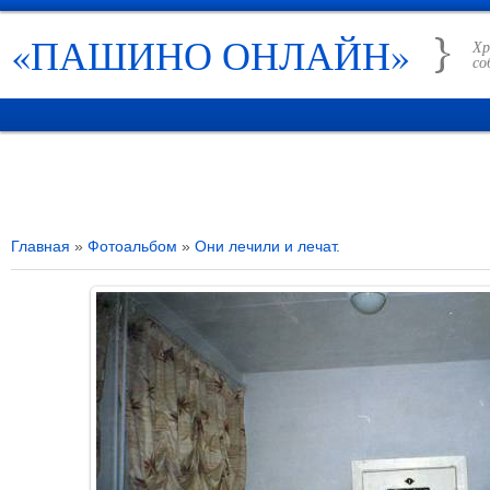
«ПАШИНО ОНЛАЙН»
Хр
со
ГЛАВНАЯ
НОВОСТИ
РУБРИКИ
ИСТОРИЯ ПАШИНО
СПРАВО
Главная
»
Фотоальбом
»
Они лечили и лечат.