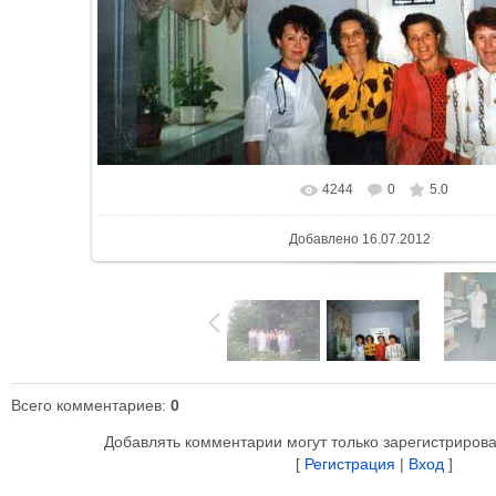
4244
0
5.0
В реальном размере
640x423
/ 61.
Добавлено
16.07.2012
Всего комментариев
:
0
Добавлять комментарии могут только зарегистриров
[
Регистрация
|
Вход
]