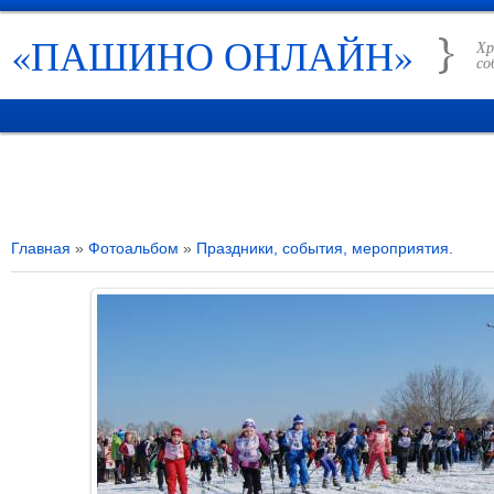
«ПАШИНО ОНЛАЙН»
Хр
со
ГЛАВНАЯ
НОВОСТИ
РУБРИКИ
ИСТОРИЯ ПАШИНО
СПРАВО
Главная
»
Фотоальбом
»
Праздники, события, мероприятия.